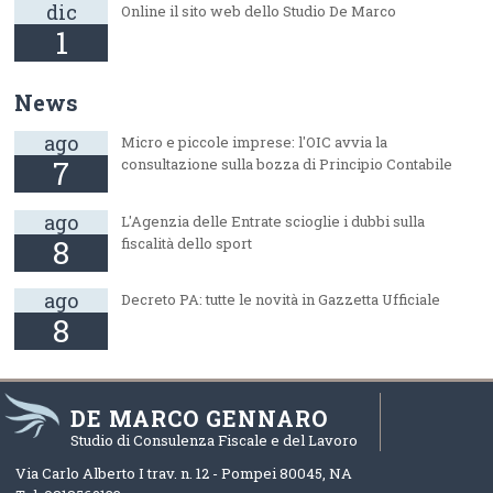
dic
Online il sito web dello Studio De Marco
1
News
ago
Micro e piccole imprese: l'OIC avvia la
7
consultazione sulla bozza di Principio Contabile
ago
L'Agenzia delle Entrate scioglie i dubbi sulla
8
fiscalità dello sport
ago
Decreto PA: tutte le novità in Gazzetta Ufficiale
8
DE MARCO GENNARO
Studio di Consulenza Fiscale e del Lavoro
Via Carlo Alberto I trav. n. 12 -
Pompei
80045
,
NA