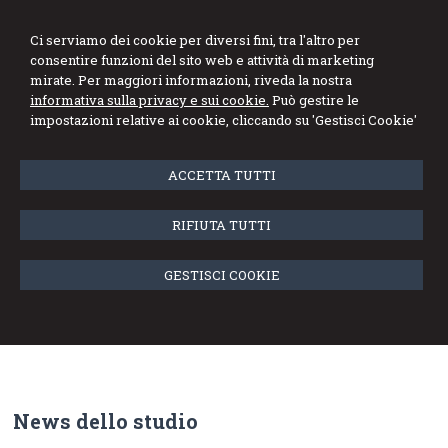
DE MARCO GENNARO
Ci serviamo dei cookie per diversi fini, tra l'altro per
consentire funzioni del sito web e attività di marketing
Studio di Consulenza Fiscale e del Lavoro
mirate. Per maggiori informazioni, riveda la nostra
informativa sulla privacy e sui cookie.
Può gestire le
Menu
impostazioni relative ai cookie, cliccando su 'Gestisci Cookie'
Scadenze del Mese
ACCETTA TUTTI
Verifica qui le tue scadenze:
RIFIUTA TUTTI
AGENZIA DELLE ENTRATE
I.N.P.S.
GESTISCI COOKIE
I.N.A.I.L.
IMU - TASI
News dello studio