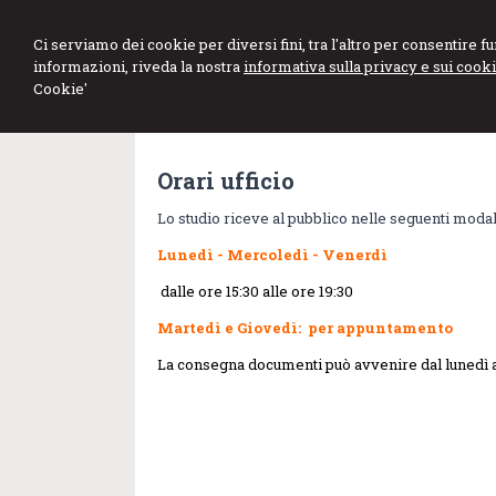
DE MARCO GE
Ci serviamo dei cookie per diversi fini, tra l'altro per consentire 
informazioni, riveda la nostra
informativa sulla privacy e sui cooki
Studio di Consulenza Fiscale e d
Cookie'
Orari ufficio
Lo studio riceve al pubblico nelle seguenti modal
Lunedì - Mercoledì - Venerdì
dalle ore 15:30 alle ore 19:30
Martedì e Giovedì:
per appuntamento
La consegna documenti può avvenire dal lunedì al