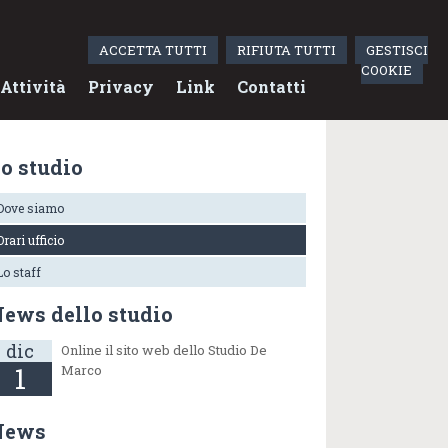
ACCETTA TUTTI
RIFIUTA TUTTI
GESTISCI
COOKIE
Attività
Privacy
Link
Contatti
o studio
Dove siamo
Orari ufficio
Lo staff
ews dello studio
dic
Online il sito web dello Studio De
1
Marco
News